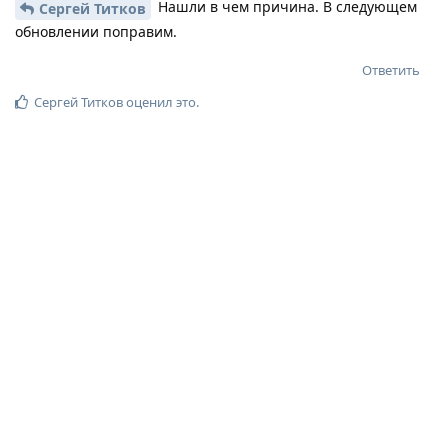
Нашли в чем причина. В следующем
Сергей Титков
обновлении поправим.
Ответить
Сергей Титков
оценил это
.
Алексей Владимирович
А
3 дек 2024
Изменено
первый раз помогла активация программы. сейчас
неработает и это. активирую перезагружаю и снова кнопка
ОК серая. постоянно теперь висит что это Trial. при вводе
кода пишет активировано но при перезапуске снова
триал.
Ответить
Александр
ответили на это сообщение.
Olena
O
3 дек 2024