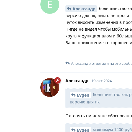
E
большинство ка
Александр
версию для пк, никто не проси
чуток вносить изменения в про
Нигде не видел чтобы мобильны
крутым функционалом и бОльши
Ваше приложение то хорошее и 
Александр
ответили на это сооб
Александр
19 окт 2024
большинство как р
Evgen
версию для пк
Ох, опять ни чем не обоснован
максимум 1400 рубл
Evgen