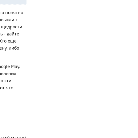
ало понятно
ивыкли к
й щедрости
ь - дайте
Кто еще
ену, либо
ogle Play.
овления
то эти
от что
Ответить