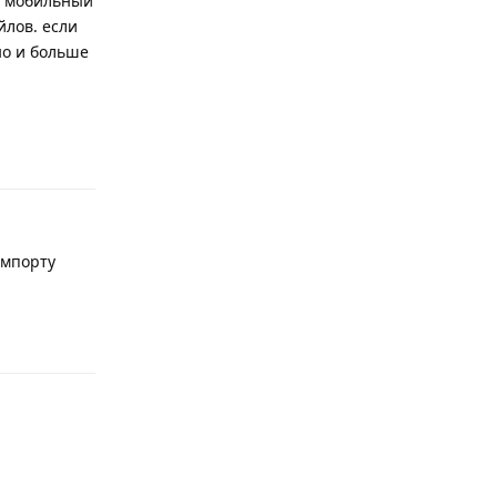
ез мобильный
йлов. если
но и больше
Ответить
импорту
Ответить