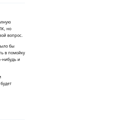
олную
ПК, но
вой вопрос.
Было бы
ть в помойку
а-нибудь и
и
 будет
Ответить