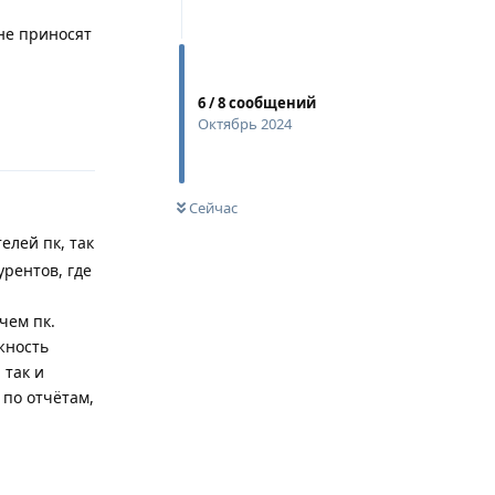
 не приносят
Ответить
6
/
8
сообщений
Октябрь 2024
Сейчас
елей пк, так
урентов, где
чем пк.
жность
 так и
 по отчётам,
Ответить