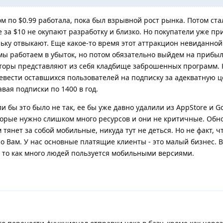
ом по $0.99 работала, пока был взрывной рост рынка. Потом ст
же за $10 не окупают разработку и близко. Но покупатели уже пр
ньку отвыкают. Еще какое-то время этот аттракцион невиданно
мы работаем в убыток, но потом обязательно выйдем на прибыл
сторы представляют из себя кладбище заброшенных программ. 
евести оставшихся пользователей на подписку за адекватную ц
вая подписки по 1400 в год.
 бы это было не так, ее бы уже давно удалили из AppStore и Go
которые нужно слишком много ресурсов и они не критичные. Обн
 тянет за собой мобильные, никуда тут не деться. Но не факт, ч
о Вам. У нас основные платящие клиенты - это малый бизнес. В
е то как много людей пользуется мобильными версиями.