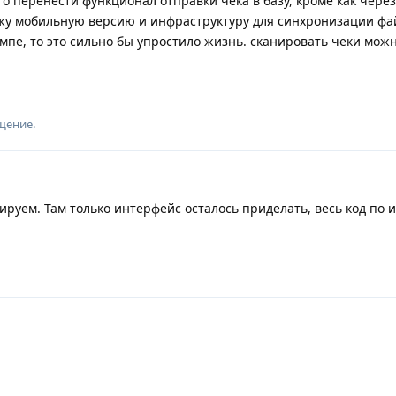
то перенести функционал отправки чека в базу, кроме как чер
ржу мобильную версию и инфраструктуру для синхронизации фа
омпе, то это сильно бы упростило жизнь. сканировать чеки мож
щение.
ируем. Там только интерфейс осталось приделать, весь код по 