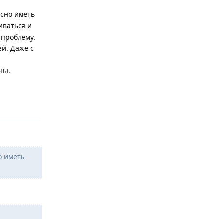
сно иметь
иваться и
 проблему.
й. Даже с
ны.
Ответить
о иметь