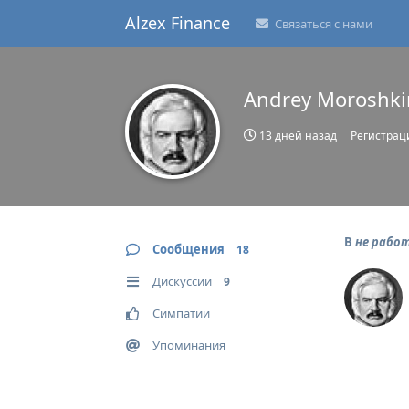
Alzex Finance
Связаться с нами
Andrey Moroshki
13 дней назад
Регистрац
В
не работ
Сообщения
18
Дискуссии
9
Симпатии
Упоминания