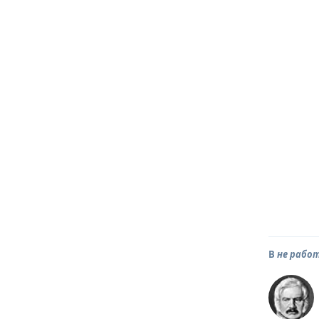
В
не работ