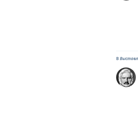
В
Выставл