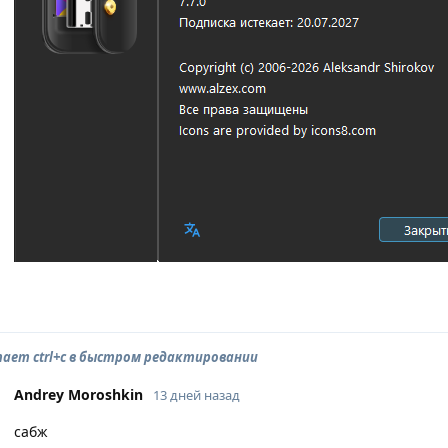
ает ctrl+c в быстром редактировании
Andrey Moroshkin
13 дней назад
сабж