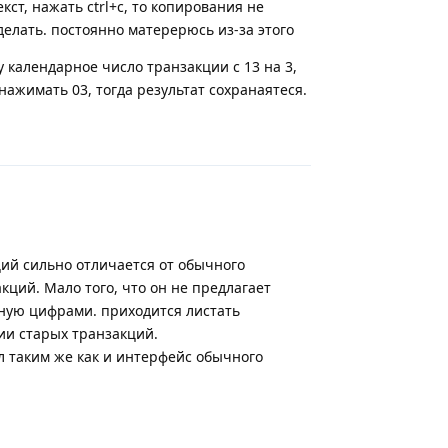
ст, нажать ctrl+c, то копирования не
делать. постоянно матерерюсь из-за этого
 календарное число транзакции с 13 на 3,
 нажимать 03, тогда результат сохранаятеся.
Ответить
ий сильно отличается от обычного
кций. Мало того, что он не предлагает
чную цифрами. приходится листать
ии старых транзакций.
л таким же как и интерфейс обычного
Ответить