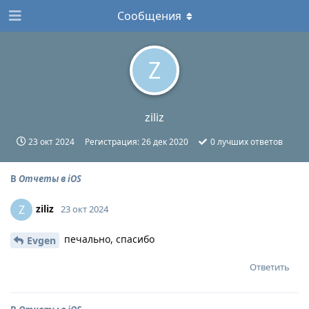
Сообщения
Z
ziliz
23 окт 2024
Регистрация:
26 дек 2020
0
лучших ответов
В
Отчеты в iOS
ziliz
Z
23 окт 2024
печально, спасибо
Evgen
Ответить