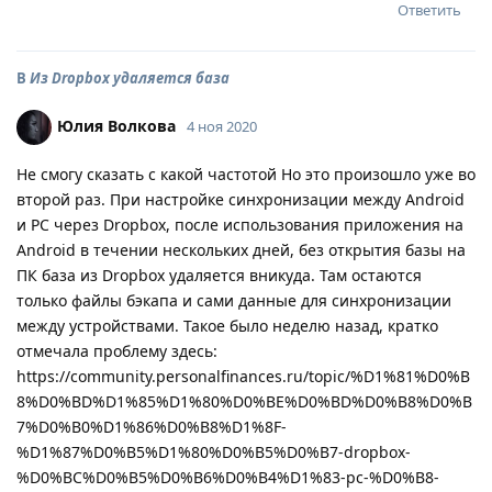
Ответить
В
Из Dropbox удаляется база
Юлия Волкова
4 ноя 2020
Не смогу сказать с какой частотой Но это произошло уже во
второй раз. При настройке синхронизации между Android
и PC через Dropbox, после использования приложения на
Android в течении нескольких дней, без открытия базы на
ПК база из Dropbox удаляется вникуда. Там остаются
только файлы бэкапа и сами данные для синхронизации
между устройствами. Такое было неделю назад, кратко
отмечала проблему здесь:
https://community.personalfinances.ru/topic/%D1%81%D0%B
8%D0%BD%D1%85%D1%80%D0%BE%D0%BD%D0%B8%D0%B
7%D0%B0%D1%86%D0%B8%D1%8F-
%D1%87%D0%B5%D1%80%D0%B5%D0%B7-dropbox-
%D0%BC%D0%B5%D0%B6%D0%B4%D1%83-pc-%D0%B8-