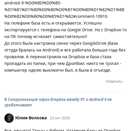
android-9-%D0%BD%D0%B5-
%D1%81%D1%80%D0%B0%D0%B1%D0%B0%D1%82%D1%8B
%D0%B2%D0%B0%D0%B5%D1%82#comment-10910
На телефоне база есть и открывается. Успешно
экспортируется с телефона на Google Drive. Но с Dropbox то
на ПК почему исчезает самостоятельно?
До этого была настроена синхо через GoogleDrive (база
оттуда бралась на Android) и все работала больше года без
провалов. А перенастроила на Dropbox и база стала
пропадать из папки, при чем Дропбокс никто не трогал -
компьютер нделю выклюечн был, я была в отъезде.
Ответить
В
Синхронизация через Dropbox между PC и Android 9 не
срабатывает
Юлия Волкова
23 окт 2020
Все, решила! Танцы с бубном. Удаление базы из Dropbox,