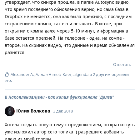
утверждает, что синхра прошла, в папке Autosync видно,
что время последнего обновления верно, но сама база в
Dropbox не меняется, она как была прежняя, с последним
сохранением с компа, так ею и осталась. В итоге, при
открытии с компа даже через 5-10 минут, информация в
базе остается прежней. На телефоне - одна, на компе -
второе. На скринах видно, что данные и время обновления
разнятся.
Ответить
Alexander A.
,
Алла «Himel» Клет
,
algenda
и
2
другим
оценили
это
.
В
Накопления/цели - как копия функционала "Долги"
Юлия Волкова
3 дек 2018
Хотела создать новую тему с предложением, но кратко суть
уже изложил автор сего топика :) разрешите добавить
идею из моей головы.