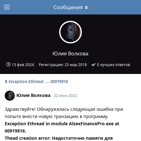
Сообщения
Юлия Волкова
13 фев 2024
Регистрация:
25 мар 2018
0
лучших ответов
В
Exception Ethread .... 00919816
Юлия Волкова
22 июн 2022
Здравствуйте! Обнаружилась следующая ошибка при
попыте внести новую транзацию в программу.
Exception Ethread in module AlzexFinancePro.exe at
00919816.
Thead creation error: Недостаточно памяти для