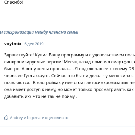
Спасибо!
ы синхронизации между членами семьи
voytmix
6 дек 2019
Здравствуйте! Купил Вашу программу и с удовольствием поль
синхронизируемые версии! Месяц назад поменял смартфон,
быстро. А вот у жены пропала..... Я подключал ее к своему D
через ее Гугл аккаунт. Сейчас что бы ни делал - у меня синх 
появляются.. В настройках у нее стоит автосинхронизация чер
она имеет доступ к нему, но может только просматривать как 
добавить их? Что не так не пойму..
Andrey
и
bigcreate
оценили это
.