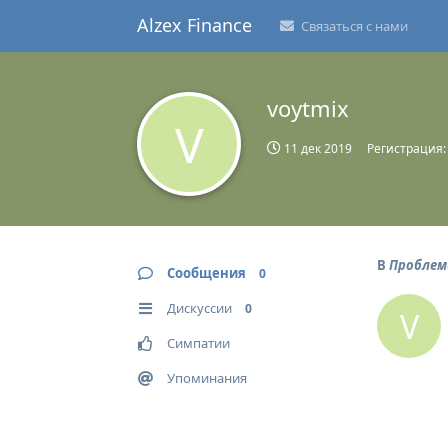
Alzex Finance
Связаться с нами
voytmix
V
11 дек 2019
Регистрация
В
Проблем
Сообщения
0
Дискуссии
0
V
Симпатии
Упоминания