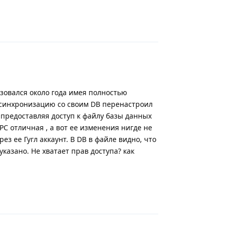
Ответить
зовался около года имея полностью
 синхронизацию со своим DB перенастроил
B предоставляя доступ к файлу базы данных
с PC отличная , а вот ее изменения нигде не
ез ее Гугл аккаунт. В DB в файле видно, что
указано. Не хватает прав доступа? как
Ответить