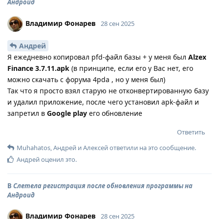
Андроид
Владимир Фонарев
28 сен 2025
Андрей
Я ежедневно копировал pfd-файл базы + у меня был
Alzex
Finance 3.7.11.apk
(в принципе, если его у Вас нет, его
можно скачать с форума 4pda , но у меня был)
Так что я просто взял старую не отконвертированную базу
и удалил приложение, после чего установил apk-файл и
запретил в
Google play
его обновление
Ответить
Muhahatos
,
Андрей
и
Алексей
ответили на это сообщение.
Андрей
оценил это
.
В
Слетела регистрация после обновления программы на
Андроид
Владимир Фонарев
28 сен 2025