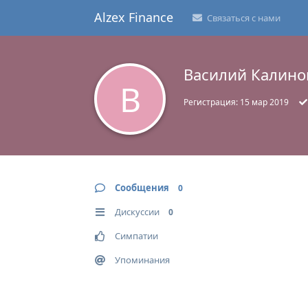
Alzex Finance
Связаться с нами
Василий Калино
В
Регистрация:
15 мар 2019
Сообщения
0
Дискуссии
0
Симпатии
Упоминания