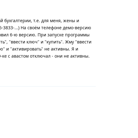
 бухгалтерии, т.е. для меня, жены и
6-3833-...) На своём телефоне демо-версию
новил 6-ю версию. При запуске программы
", "ввести ключ" и "купить". Жму "ввести
" и "активировать" не активны. Я и
-ке с авастом отключал - они не активны.
Ответить