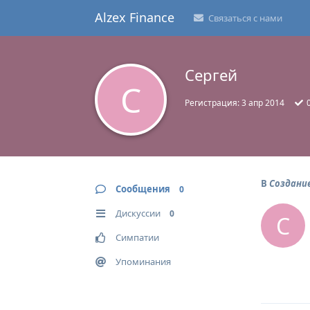
Alzex Finance
Связаться с нами
Сергей
С
Регистрация:
3 апр 2014
В
Создани
Сообщения
0
Дискуссии
0
С
Симпатии
Упоминания