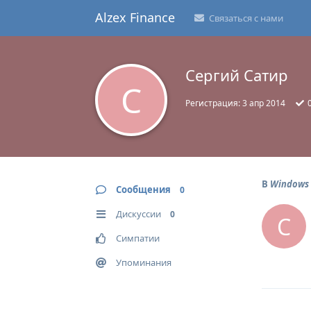
Alzex Finance
Связаться с нами
Сергий Сатир
С
Регистрация:
3 апр 2014
В
Windows 
Сообщения
0
Дискуссии
0
С
Симпатии
Упоминания