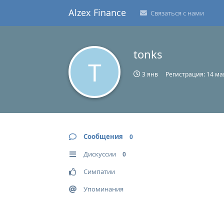
Alzex Finance
Связаться с нами
tonks
T
3 янв
Регистрация:
14 ма
Сообщения
0
Дискуссии
0
Симпатии
Упоминания