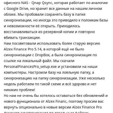
офисного NAS - Qnap Qsync, которая работает по аналогии
с Google Drive, но хранит все данные на нашем личном
облаке. Мы пробовали сохранять базу в папке
синхронизации, но иногда это приводило к поломкам базы
и невозможности её открыть. Приходилось
восстанавливаться из резервной копии и повторно
вбивать транзакции.
Нам посоветовали использовать более старую версию
Alzex Finance Pro 5.14, в которой ещё не было
синхронизации с DropBox, а была синхронизация по
ссылке на локальный файл. Мы скачали
PersonalFinancesPro_setup.exe и установили на наши
компьютеры. Настроили базу на лояльную папку, а
синхронизацию на папку синхронизации. Уже несколько
недель работаем по такой схеме и всё здорово и нет
никаких проблем!
Но нам не очень бы хотелось оставаться без обновлений и
нового функционала от Alzex Financ, поэтому просим вас
вернуть опционально в новые версии Alzex Finance Pro
функцию синхронизации по локальным файлам.