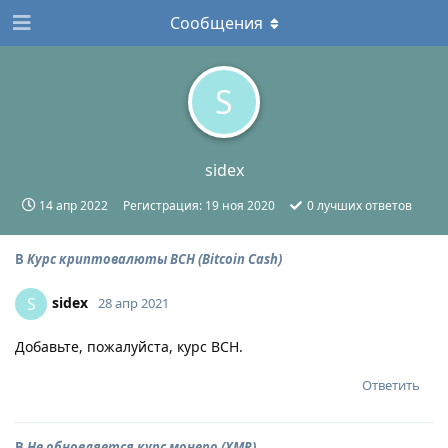
Сообщения
S
sidex
14 апр 2022
Регистрация:
19 ноя 2020
0
лучших ответов
В
Курс криптовалюты BCH (Bitcoin Cash)
sidex
S
28 апр 2021
Добавьте, пожалуйста, курс BCH.
Ответить
В
Не обновляется курс монеро (XMR)