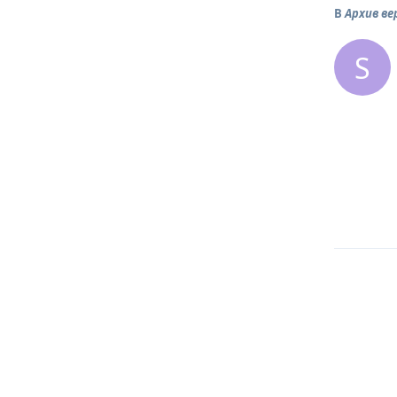
В
Архив ве
S