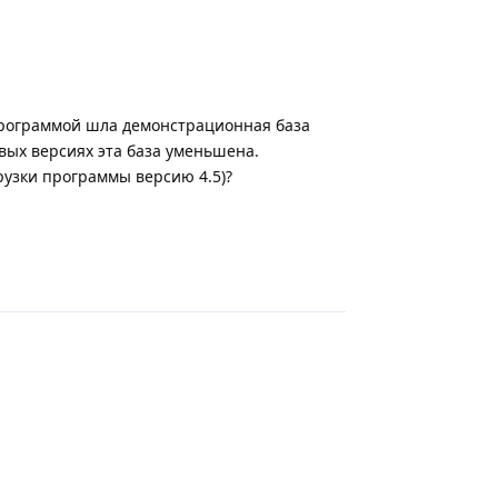
с программой шла демонстрационная база
вых версиях эта база уменьшена.
рузки программы версию 4.5)?
Ответить