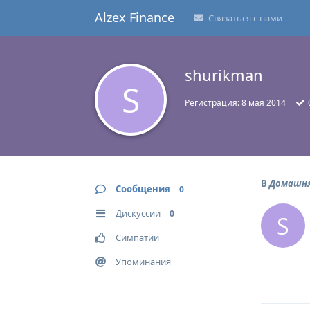
Alzex Finance
Связаться с нами
shurikman
S
Регистрация:
8 мая 2014
В
Домашняя
Сообщения
0
Дискуссии
0
S
Симпатии
Упоминания