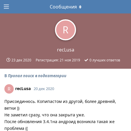
Сообщения
R
recLusa
23 дек 2020
Регистрация:
21 ноя 2019
0
лучших ответов
В
Пропал поиск в подкатегории
recLusa
R
20 дек 2020
Присоединюсь. Копипастом из другой, более древней,
ветки ))
Не заметил сразу, что она закрыта уже.
После обновления 3.4.1на андроид возникла такая же
проблема ((