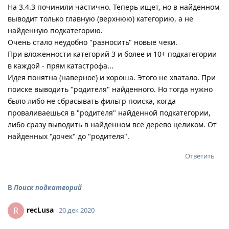
На 3.4.3 починили частично. Теперь ищет, но в найденном
выводит только главную (верхнюю) категорию, а не
найденную подкатегорию.
Очень стало неудобно "разносить" новые чеки.
При вложенности категорий 3 и более и 10+ подкатегории
в каждой - прям катастрофа...
Идея понятна (наверное) и хороша. Этого не хватало. При
поиске выводить "родителя" найденного. Но тогда нужно
было либо не сбрасывать фильтр поиска, когда
проваливаешься в "родителя" найденной подкатегории,
либо сразу выводить в найденном все дерево целиком. От
найденных "дочек" до "родителя".
Ответить
В
Поиск подкатеорий
recLusa
R
20 дек 2020