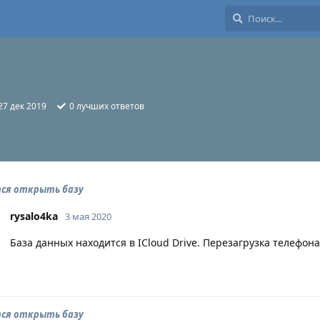
27 дек 2019
0
лучших ответов
тся открыть базу
rysalo4ka
3 мая 2020
База данных находится в ICloud Drive. Перезагрузка телефон
тся открыть базу