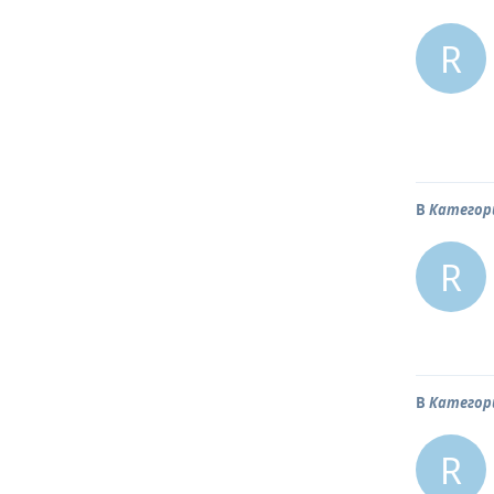
R
В
Категор
R
В
Категор
R