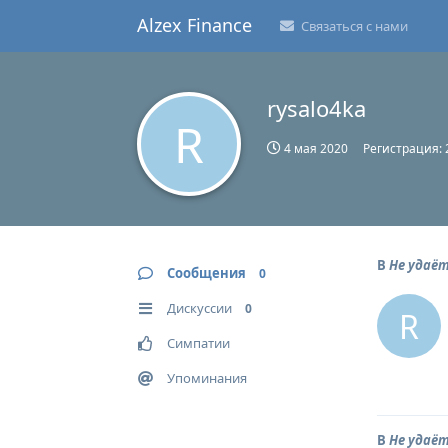
Alzex Finance
Связаться с нами
rysalo4ka
R
4 мая 2020
Регистрация:
В
Не удаё
Сообщения
0
Дискуссии
0
R
Симпатии
Упоминания
В
Не удаё