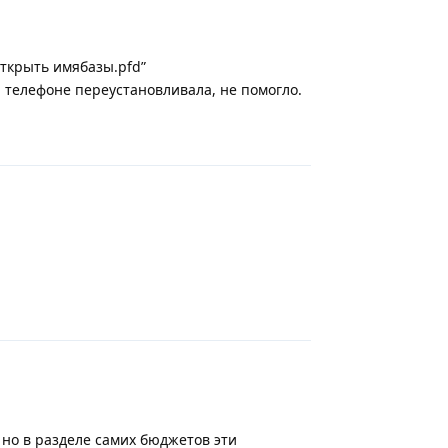
открыть имябазы.pfd”
а телефоне переустановливала, не помогло.
Ответить
Ответить
 но в разделе самих бюджетов эти