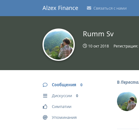
Alzex Finance
Связаться с нами
Rumm Sv
10 окт 2018
Регистрация:
В
Переста
Сообщения
0
Дискуссии
0
Симпатии
Упоминания