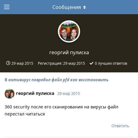
Сообщения
георгий пулиска
29 мар 2015
Регистрация:
29 мар 2015
0
лучших ответов
В
антивирус повредил файл pfd как восстановить
георгий пулиска
29 мар 2015
360 security после его сканирования на вирусы файл
перестал читаться
Ответить