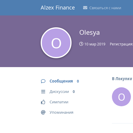
Alzex Finance
Связаться с нами
Olesya
O
10 мар 2019
Регистрация
В
Покупка
Сообщения
0
Дискуссии
0
O
Симпатии
Упоминания