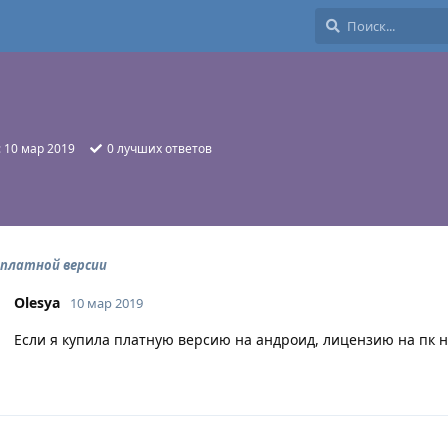
:
10 мар 2019
0
лучших ответов
 платной версии
Olesya
10 мар 2019
Если я купила платную версию на андроид, лицензию на пк н