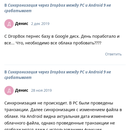
В
Синхронизация через Dropbox между PC и Android 9 не
срабатывает
Денис
Д
2 дек 2019
С DropBox пернес базу в Google диск. День поработало и
все... Что, необходимо все облака пробовать????
Ответить
В
Синхронизация через Dropbox между PC и Android 9 не
срабатывает
Денис
Д
28 ноя 2019
Синхронизация не происходит. В PC были проведены
транзакции. Далее синхронизация с изменением файла в
облаке. На Android видна актуальная дата изменения
облачного файла, однако проведенные транзакции не
отображаются даже с использованием функции