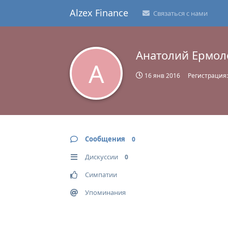
Alzex Finance
Связаться с нами
Анатолий Ермол
А
16 янв 2016
Регистрация
Сообщения
0
Дискуссии
0
Симпатии
Упоминания