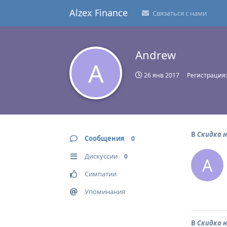
Alzex Finance
Связаться с нами
Andrew
A
26 янв 2017
Регистрация
В
Скидка н
Сообщения
0
Дискуссии
0
A
Симпатии
Упоминания
В
Скидка н