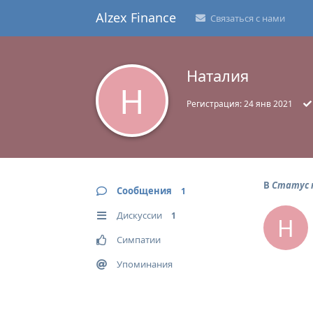
Alzex Finance
Связаться с нами
Наталия
Н
Регистрация:
24 янв 2021
В
Статус 
Сообщения
1
Дискуссии
1
Н
Симпатии
Упоминания