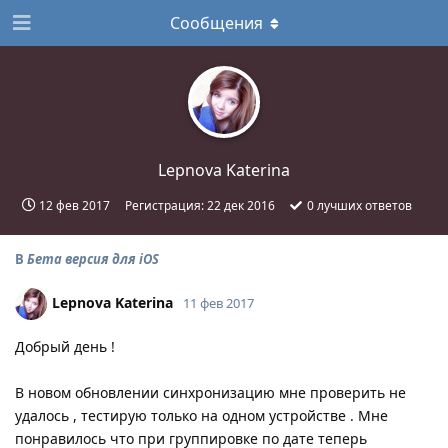
Сообщения
Lepnova Katerina
12 фев 2017
Регистрация:
22 дек 2016
0
лучших ответов
В
Бета версия для iOS
Lepnova Katerina
11 фев 2017
Добрый день !
В новом обновлении синхронизацию мне проверить не
удалось , тестирую только на одном устройстве . Мне
понравилось что при группировке по дате теперь