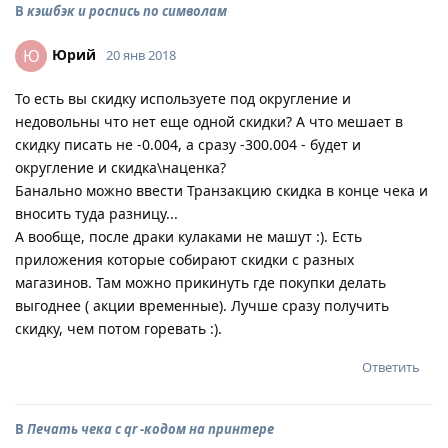
В
кэшбэк и роспись по символам
Юрий
Ю
20 янв 2018
То есть вы скидку используете под округление и
недовольны что нет еще одной скидки? А что мешает в
скидку писать не -0.004, а сразу -300.004 - будет и
округление и скидка\наценка?
Банально можно ввести Транзакцию скидка в конце чека и
вносить туда разницу...
А вообще, после драки кулаками не машут :). Есть
приложения которые собирают скидки с разных
магазинов. Там можно прикинуть где покупки делать
выгоднее ( акции временные). Лучше сразу получить
скидку, чем потом горевать :).
Ответить
В
Печать чека с qr -кодом на принтере