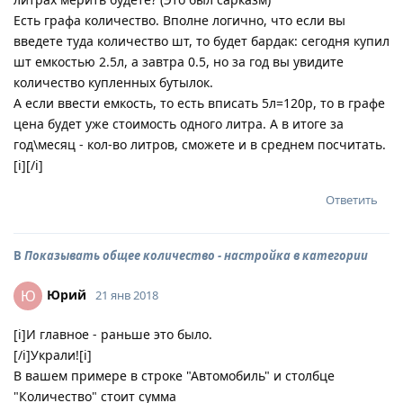
Есть графа количество. Вполне логично, что если вы
введете туда количество шт, то будет бардак: сегодня купил
шт емкостью 2.5л, а завтра 0.5, но за год вы увидите
количество купленных бутылок.
А если ввести емкость, то есть вписать 5л=120р, то в графе
цена будет уже стоимость одного литра. А в итоге за
год\месяц - кол-во литров, сможете и в среднем посчитать.
[i][/i]
Ответить
В
Показывать общее количество - настройка в категории
Юрий
Ю
21 янв 2018
[i]И главное - раньше это было.
[/i]Украли![i]
В вашем примере в строке "Автомобиль" и столбце
"Количество" стоит сумма