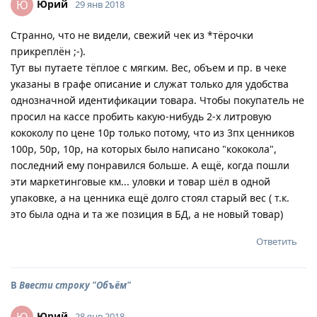
Юрий
Ю
29 янв 2018
Странно, что не видели, свежий чек из *тёрочки
прикреплён ;-).
Тут вы путаете тёплое с мягким. Вес, объем и пр. в чеке
указаны в графе описание и служат только для удобства
однозначной идентификации товара. Чтобы покупатель не
просил на кассе пробить какую-нибудь 2-х литровую
кококолу по цене 10р только потому, что из 3пх ценников
100р, 50р, 10р, на которых было написано "кококола",
последний ему понравился больше. А ещё, когда пошли
эти маркетинговые км... уловки и товар шёл в одной
упаковке, а на ценника ещё долго стоял старый вес ( т.к.
это была одна и та же позиция в БД, а не новый товар)
Ответить
В
Ввести строку "Объём"
Юрий
28 янв 2018