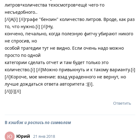
литров+количества техосмотров+eщё чего-то
несъедобного..
[/i]А[i] [/i]графе "бензин" количество литров. Вроде, как раз
то, что нужно.[i] [/i]Ну,
кончено, печально, когда полезную фитчу убирают никого
не спросив, но
особой трагедии тут не видно. Если очень надо можно
просто по одной
категории сделать отчет и там будет только это
количество.[i] [/i]Можно привыкнуть и к такому варианту.[i]
[/i]Короче, мое мнение: взад украденного не вернут, но
лучше дождаться ответа авторитета :)[i].
[/i][i][/i]
Ответить
В
кэшбэк и роспись по символам
Юрий
Ю
21 янв 2018