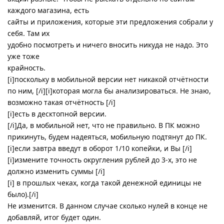
каждого магазина, есть
сайты и приложения, которые эти предложения собрали у
себя. Там их
удобно посмотреть и ничего вносить никуда не надо. Это
уже тоже
крайность.
[i]поскольку в мобильной версии нет никакой отчётности
по ним, [/i][i]которая могла бы анализироваться. Не знаю,
возможно такая отчётность [/i]
[i]есть в десктопной версии.
[/i]Да, в мобильной нет, что не правильно. В ПК можно
прикинуть, будем надеяться, мобильную подтянут до ПК.
[i]если завтра введут в оборот 1/10 копейки, и Вы [/i]
[i]измените точность округления рублей до 3-х, это не
должно изменить суммы [/i]
[i] в прошлых чеках, когда такой денежной единицы не
было).[/i]
Не изменится. В данном случае сколько нулей в конце не
добавляй, итог будет один.