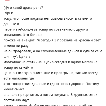
[i]А о какой драке речь?
[/i]Я к
тому, что после покупки нет смысла вносить какие-то
данные о
переплате\скидке за товар по сравнению с другим
магазином. Это больше
похоже на анекдот: "я сегодня 3 проехала на красный свет
и меня ни разу
не оштрафовали, а на сэкономленные деньги я купила себе
шляпку". Цена в
магазинах не статична. Купив сегодня в одном магазине
товар по какой-то
цене вы всегда в выигрыше и проигрыше, так как всегда
есть магазины где
этот товар стоит дешевле и где он стоит дороже. Поэтому
имеет смысл
вначале приценится, а потом покупать. В крупных сетях
постоянно идут
акции разные. Чтобы не рыскать отдельно по сайтам