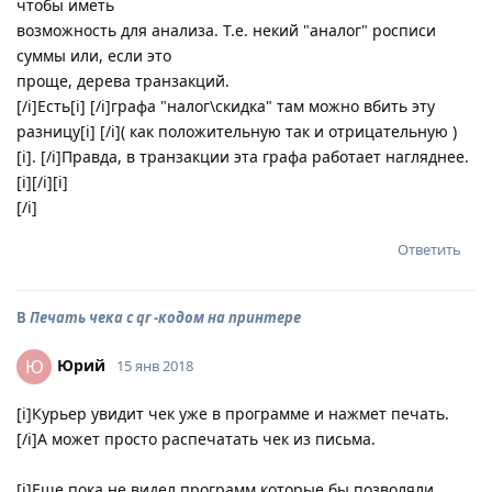
чтобы иметь
возможность для анализа. Т.е. некий "аналог" росписи
суммы или, если это
проще, дерева транзакций.
[/i]Есть[i] [/i]графа "налог\скидка" там можно вбить эту
разницу[i] [/i]( как положительную так и отрицательную )
[i]. [/i]Правда, в транзакции эта графа работает нагляднее.
[i][/i][i]
[/i]
Ответить
В
Печать чека с qr -кодом на принтере
Юрий
Ю
15 янв 2018
[i]Курьер увидит чек уже в программе и нажмет печать.
[/i]А может просто распечатать чек из письма.
[i]Еще пока не видел программ которые бы позволяли