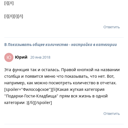
[i][/i]
[i][/i][i][/i]
Ответить
В
Показывать общее количество - настройка в категории
Юрий
Ю
20 янв 2018
Эта функция так и осталась. Правой кнопкой на названии
столбца и появится меню что показывать, что нет. Вот,
например, как можно посмотреть количество в отчетах.
[spoiler="Философское"][li]Какая жуткая категория
"Подарки-Гости-Кладбища" прям вся жизнь в одной
категории :)[/li][/spoiler]
Ответить