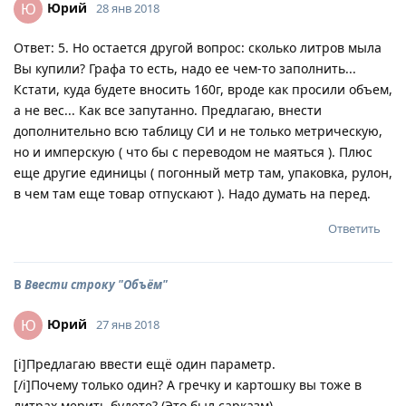
Юрий
Ю
28 янв 2018
Ответ: 5. Но остается другой вопрос: сколько литров мыла
Вы купили? Графа то есть, надо ее чем-то заполнить...
Кстати, куда будете вносить 160г, вроде как просили объем,
а не вес... Как все запутанно. Предлагаю, внести
дополнительно всю таблицу СИ и не только метрическую,
но и имперскую ( что бы с переводом не маяться ). Плюс
еще другие единицы ( погонный метр там, упаковка, рулон,
в чем там еще товар отпускают ). Надо думать на перед.
Ответить
В
Ввести строку "Объём"
Юрий
Ю
27 янв 2018
[i]Предлагаю ввести ещё один параметр.
[/i]Почему только один? А гречку и картошку вы тоже в
литрах мерить будете? (Это был сарказм)