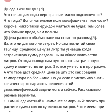
[i]Вода 1кг=1л=1дм3.[/i]
Это только для воды верно, а если масло подсолнечное?
Что тогда? Дополнительное поле коэффициента плотности?
Короче, никто такой ерундой маяться не будет. Тем более,
что больше вреда, чем пользы.
[i]Цена разного объёма напитка стоит по разному[/i].
Да, это ни для кого не секрет. Но сам посчитай свою
таблицу. Среднюю цену за литр ты узнаешь когда
затраченную сумму разделишь на общее количество
литров. Отсюда вывод: нам нужно знать затраченную
сумму и количество литров. Это все уже есть в программе.
А что тебе даст средняя цена за шт? Это как средняя
температура по больнице. Но уж если приспичило знать
количество, то варианты решения этой
узкоспецефической задачи есть и сейчас. Рассказываю
разные варианты.
1. Самый адекватный и наименее заморчный: писать при
расчете суммы кол-во купленных литров. Что имеем: при