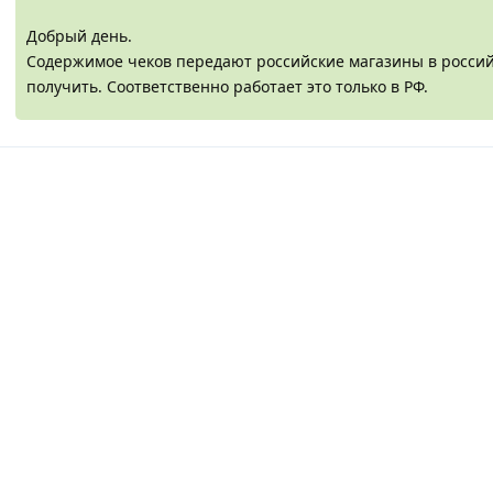
Добрый день.
Содержимое чеков передают российские магазины в россий
получить. Соответственно работает это только в РФ.