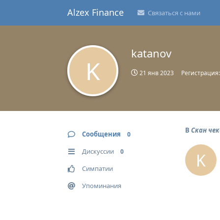
Alzex Finance
Связаться с нами
katanov
K
21 янв 2023
Регистрация
В
Скан чек
Сообщения
0
Дискуссии
0
K
Симпатии
Упоминания