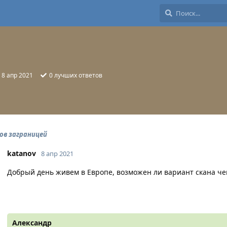
:
8 апр 2021
0
лучших ответов
ов заграницей
katanov
8 апр 2021
Добрый день живем в Европе, возможен ли вариант скана че
Александр