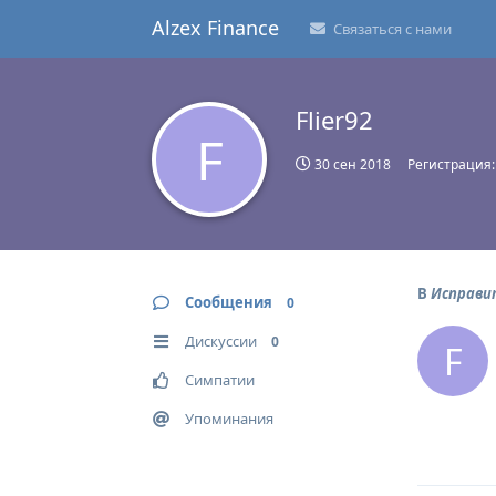
Alzex Finance
Связаться с нами
Flier92
F
30 сен 2018
Регистрация
В
Исправит
Сообщения
0
Дискуссии
0
F
Симпатии
Упоминания