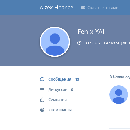
Alzex Finance
Связаться с нами
Fenix YAI
5 авг 2025
Регистрация:
3
В
Новая в
Сообщения
13
Дискуссии
0
Симпатии
Упоминания