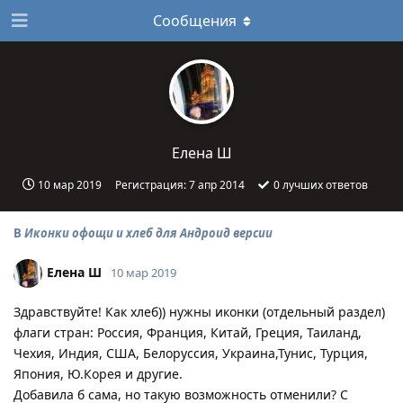
Сообщения
Елена Ш
10 мар 2019
Регистрация:
7 апр 2014
0
лучших ответов
В
Иконки офощи и хлеб для Андроид версии
Елена Ш
10 мар 2019
Здравствуйте! Как хлеб)) нужны иконки (отдельный раздел)
флаги стран: Россия, Франция, Китай, Греция, Таиланд,
Чехия, Индия, США, Белоруссия, Украина,Тунис, Турция,
Япония, Ю.Корея и другие.
Добавила б сама, но такую возможность отменили? С