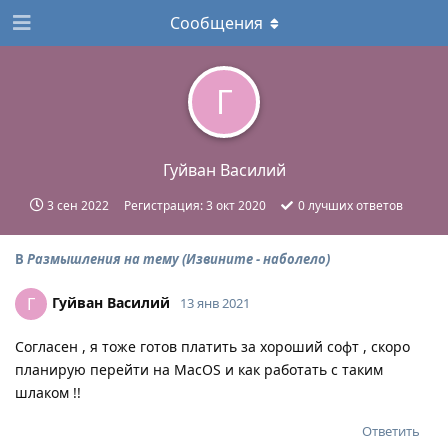
Сообщения
Г
Гуйван Василий
3 сен 2022
Регистрация:
3 окт 2020
0
лучших ответов
В
Размышления на тему (Извините - наболело)
Гуйван Василий
Г
13 янв 2021
Согласен , я тоже готов платить за хороший софт , скоро
планирую перейти на MacOS и как работать с таким
шлаком !!
Ответить