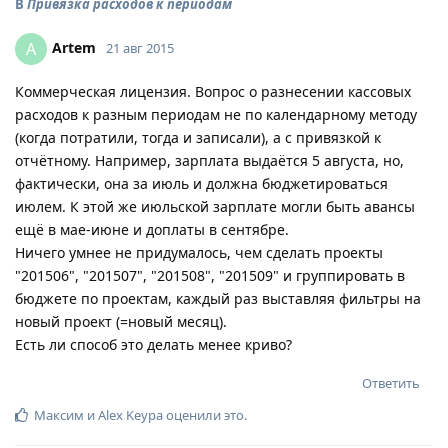
В
Привязка расходов к периодам
Artem
A
21 авг 2015
Коммерческая лицензия. Вопрос о разнесении кассовых
расходов к разным периодам не по календарному методу
(когда потратили, тогда и записали), а с привязкой к
отчётному. Например, зарплата выдаётся 5 августа, но,
фактически, она за июль и должна бюджетироваться
июлем. К этой же июльской зарплате могли быть авансы
ещё в мае-июне и доплаты в сентябре.
Ничего умнее не придумалось, чем сделать проекты
"201506", "201507", "201508", "201509" и группировать в
бюджете по проектам, каждый раз выставляя фильтры на
новый проект (=новый месяц).
Есть ли способ это делать менее криво?
Ответить
Максим
и
Alex Keypa
оценили это
.