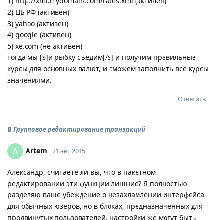
1) http://xml.mydomain.com/rates.xml (активен)
2) ЦБ РФ (активен)
3) yahoo (активен)
4) google (активен)
5) xe.com (не активен)
тогда мы [s]и рыбку съедим[/s] и получим правильные
курсы для основных валют, и сможем заполнить все курсы
значениями.
Ответить
В
Групповое редактирование транзакций
Artem
A
21 авг 2015
Александр, считаете ли вы, что в пакетном
редактировании эти функции лишние? Я полностью
разделяю ваше убеждение о незахламлении интерфейса
для обычных юзеров, но в блоках, предназначенных для
продвинутых пользователей, настройки же могут быть