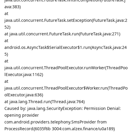
ava:383)
at
java.util.concurrent.FutureTask.setException(FutureTask.java:2
52)
at java.util.concurrent.FutureTask.run(FutureTask.java:271)
at
android.os.AsyncTask$SerialExecutor$1.run(AsyncTask.java:24
5)
at
java.util.concurrent.ThreadPoolExecutor.runWorker(ThreadPoo
lExecutor.java:1162)
at
java.util.concurrent.ThreadPoolExecutor$Worker.run(ThreadPo
olExecutor.java:636)
at java.lang.Thread.run(Thread.java:764)
Caused by: java.lang.SecurityException: Permission Denial:
opening provider
com.android.providers.telephony.SmsProvider from
ProcessRecord{6035f6b 3004:com.alzex.finance/u0a189}