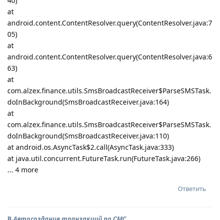
40)
at
android.content.ContentResolver.query(ContentResolver.java:7
05)
at
android.content.ContentResolver.query(ContentResolver.java:6
63)
at
com.alzex.finance.utils.SmsBroadcastReceiver$ParseSMSTask.
doInBackground(SmsBroadcastReceiver.java:164)
at
com.alzex.finance.utils.SmsBroadcastReceiver$ParseSMSTask.
doInBackground(SmsBroadcastReceiver.java:110)
at android.os.AsyncTask$2.call(AsyncTask.java:333)
at java.util.concurrent.FutureTask.run(FutureTask.java:266)
... 4 more
Ответить
В
Автосоздание транзакций по СМС