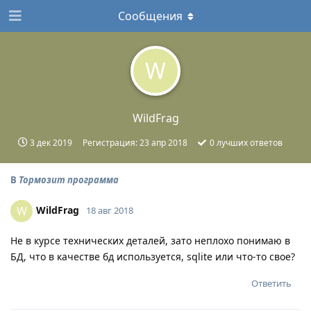
Сообщения
W
WildFrag
3 дек 2019
Регистрация:
23 апр 2018
0
лучших ответов
В
Тормозит программа
WildFrag
W
18 авг 2018
Не в курсе технических деталей, зато неплохо понимаю в
БД, что в качестве бд используется, sqlite или что-то свое?
Ответить