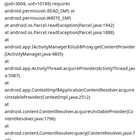
(pid=3004, uid=10189) requires
android.permission.READ_SMS or
android.permission.WRITE_SMS
at android.os.Parcel.readException(Parcel.java:1942)
at android.os.Parcel.readException(Parcel.java:1888)
at
android.app.IActivityManager$Stub$Proxy.getContentProvider
(IActivityManager.java:4805)
at
android.app.ActivityThread.acquireProvider(ActivityThread.jav
a:5987)
at
android.app.ContextImpl$ApplicationContentResolver.acquire
UnstableProvider(ContextImpl.java:2512)
at
android.content.ContentResolver.acquireUnstableProvider(Co
ntentResolver.java:1796)
at
android.content.ContentResolver.query(ContentResolver.java:7