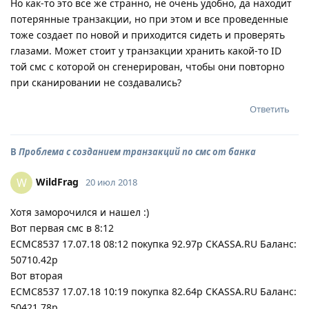
Но как-то это все же странно, не очень удобно, да находит
потерянные транзакции, но при этом и все проведенные
тоже создает по новой и приходится сидеть и проверять
глазами. Может стоит у транзакции хранить какой-то ID
той смс с которой он сгенерирован, чтобы они повторно
при сканировании не создавались?
Ответить
В
Проблема с созданием транзакций по смс от банка
WildFrag
W
20 июл 2018
Хотя заморочился и нашел :)
Вот первая смс в 8:12
ECMC8537 17.07.18 08:12 покупка 92.97р CKASSA.RU Баланс:
50710.42р
Вот вторая
ECMC8537 17.07.18 10:19 покупка 82.64р CKASSA.RU Баланс:
50421.78р