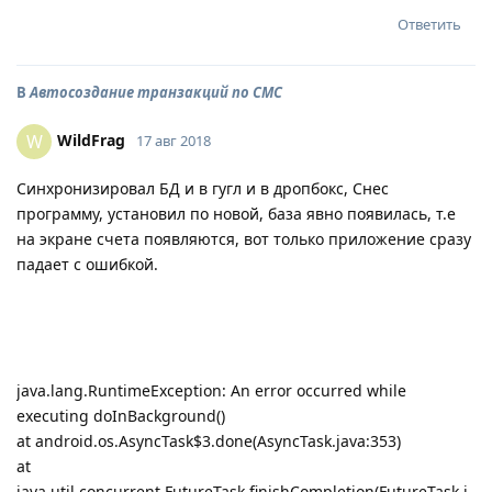
Ответить
В
Автосоздание транзакций по СМС
WildFrag
W
17 авг 2018
Синхронизировал БД и в гугл и в дропбокс, Снес
программу, установил по новой, база явно появилась, т.е
на экране счета появляются, вот только приложение сразу
падает с ошибкой.
java.lang.RuntimeException: An error occurred while
executing doInBackground()
at android.os.AsyncTask$3.done(AsyncTask.java:353)
at
java.util.concurrent.FutureTask.finishCompletion(FutureTask.j