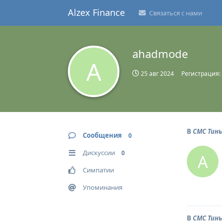
Alzex Finance
Связаться с нами
ahadmode
A
25 авг 2024
Регистрация:
В
СМС Тин
Сообщения
0
Дискуссии
0
A
Симпатии
Упоминания
В
СМС Тин