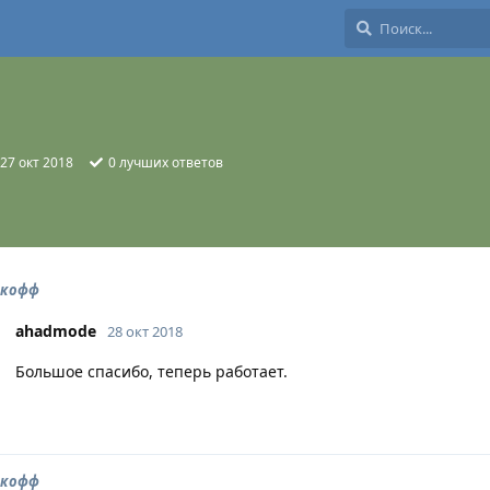
27 окт 2018
0
лучших ответов
ькофф
ahadmode
28 окт 2018
Большое спасибо, теперь работает.
ькофф