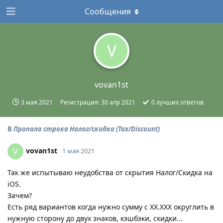
Сообщения
V
vovan1st
3 мая 2021
Регистрация:
30 апр 2021
0
лучших ответов
В
Пропала строка Налог/скидка (Tax/Discount)
vovan1st
V
1 мая 2021
Так же испытываю неудобства от скрытия Налог/Скидка на
iOS.
Зачем?
Есть ряд вариантов когда нужно сумму с XX.XXX округлить в
нужную сторону до двух знаков, кэшбэки, скидки...