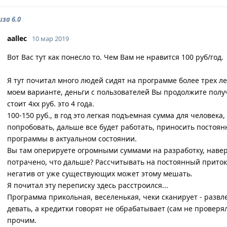
иза 6.0
aallec
10 мар 2019
Вот Вас тут как понесло то. Чем Вам не нравится 100 руб/год.
Я тут почитал много людей сидят на программе более трех лет
моем варианте, деньги с пользователей Вы продолжите получ
стоит 4хх руб. это 4 года.
100-150 руб., в год это легкая подъемная сумма для человека
попробовать, дальше все будет работать, приносить постоя
программы в актуальном состоянии.
Вы там оперируете огромными суммами на разработку, навер
потрачено, что дальше? Рассчитывать на постоянный приток
негатив от уже существующих может этому мешать.
Я почитал эту переписку здесь расстроился...
Программа прикольная, веселенькая, чеки сканирует - развле
девать, а кредитки говорят не обрабатывает (сам не проверял
прочим.