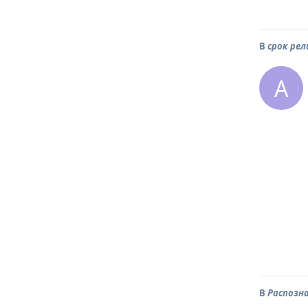
В
срок рел
A
В
Распозн