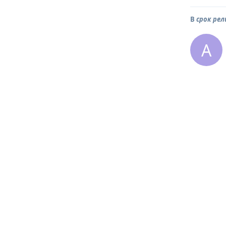
В
срок рел
A