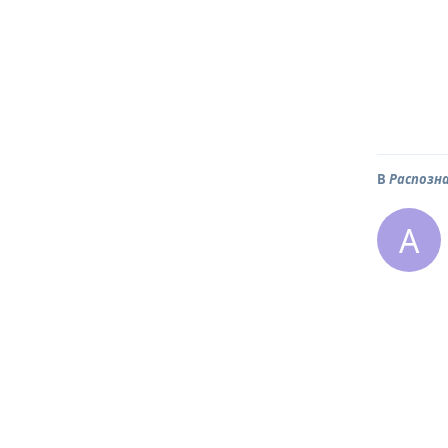
В
Распозн
A