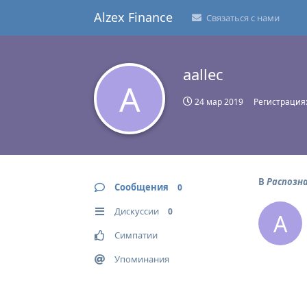
Alzex Finance
Связаться с нами
aallec
A
24 мар 2019
Регистрация
В
Распозн
Сообщения
0
Дискуссии
0
A
Симпатии
Упоминания