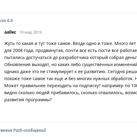
иза 6.0
aallec
10 мар 2019
Жуть то какая и тут тоже самое. Везде одно и тоже. Много ле
для 2008 года, продвинутая, почти все есть пости все работа
пытались достучаться до разработчика который собрал деньг
Обновления выходят, но каких либо существенных изменений
однако даже это не стимулирует к ее развитию. Сегодня реши
похоже тоже самое так еще и без многих нужных обработок. 
Может правильнее переходить на подписку? например по 100 
видно сколько людей прибавилось, сколько отвалилось, воз
развития программы?
авание Push-сообщений