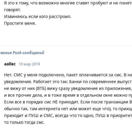
Я это к тому, что возможно многие ставят пробуют и не поня
говорят.
Извиняюсь если кого расстроил.
Простите меня.
авание Push-сообщений
aallec
10 мар 2019
Нет. СМС у меня подключено, пакет оплачивается за смс. В 
уведомления. Работает это так: Банки по современнее выпус
не вижу от них (ВТБ) вижу сразу уведомление из приложения,
и все прочие дела, и в тоже время в отдельном окне можно 
Если все в порядке смс НЕ приходит. Если после транзакции
обычно так, там интернета нет или может еще что), то приход
приходит и ПУШ и СМС, всегда что то одно, ПУШ в приоритете
то только тогда смс.