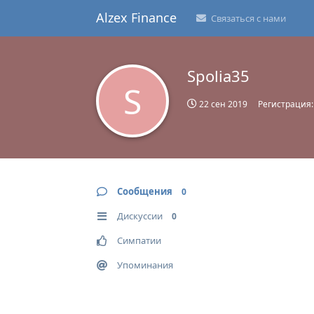
Alzex Finance
Связаться с нами
Spolia35
S
22 сен 2019
Регистрация
Сообщения
0
Дискуссии
0
Симпатии
Упоминания