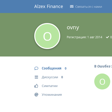
Alzex Finance
Связаться с нами
ovny
O
Регистрация:
1 авг 2014
0
В
Ошибка 
Сообщения
0
Дискуссии
0
O
Симпатии
Упоминания