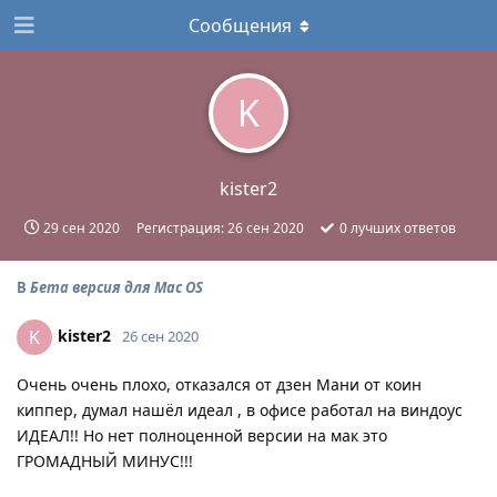
Сообщения
K
kister2
29 сен 2020
Регистрация:
26 сен 2020
0
лучших ответов
В
Бета версия для Mac OS
kister2
K
26 сен 2020
Очень очень плохо, отказался от дзен Мани от коин
киппер, думал нашёл идеал , в офисе работал на виндоус
ИДЕАЛ!! Но нет полноценной версии на мак это
ГРОМАДНЫЙ МИНУС!!!