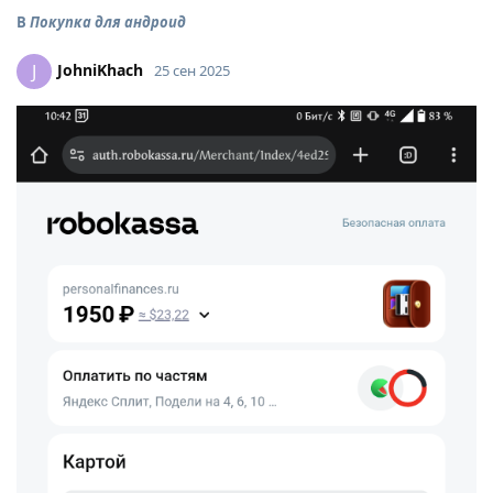
В
Покупка для андроид
JohniKhach
J
25 сен 2025