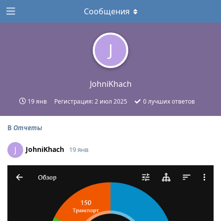
Сообщения
J
JohniKhach
19 янв
Регистрация:
2 июл 2025
0
лучших ответов
В
Отчеты
JohniKhach
J
19 янв