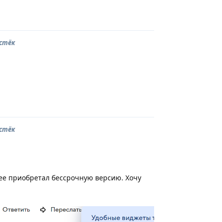
Ответить
истёк
Ответить
истёк
ее приобретал бессрочную версию. Хочу