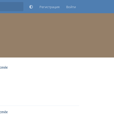
Регистрация
Войти
истёк
Ответить
истёк