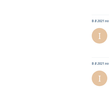
В
В 2021 п
I
В
В 2021 п
I