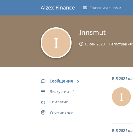
Alzex Finance
Связаться с нами
Innsmut
I
13 сен 2023
Регистрация
В
В 2021 п
Сообщения
5
Дискуссии
1
I
Симпатии
Упоминания
В
В 2021 п