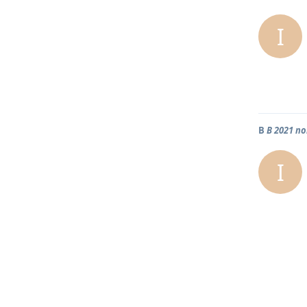
I
В
В 2021 п
I