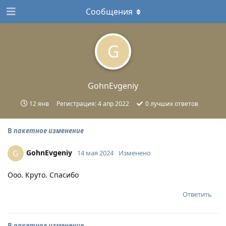
Сообщения
G
GohnEvgeniy
12 янв
Регистрация:
4 апр 2022
0
лучших ответов
В
пакетное изменение
GohnEvgeniy
G
14 мая 2024
Изменено
Ооо. Круто. Спасибо
Ответить
В
пакетное изменение