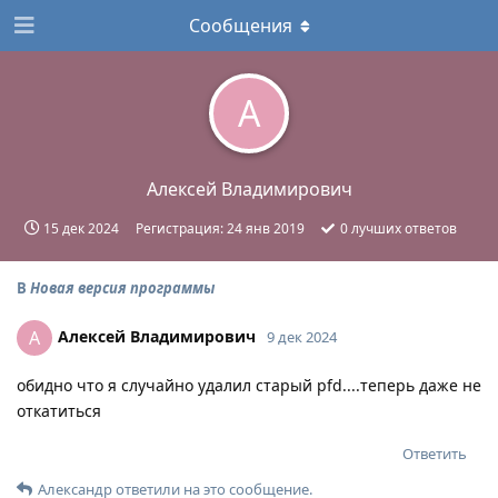
Сообщения
А
Алексей Владимирович
15 дек 2024
Регистрация:
24 янв 2019
0
лучших ответов
В
Новая версия программы
Алексей Владимирович
А
9 дек 2024
обидно что я случайно удалил старый pfd....теперь даже не
откатиться
Ответить
Александр
ответили на это сообщение.