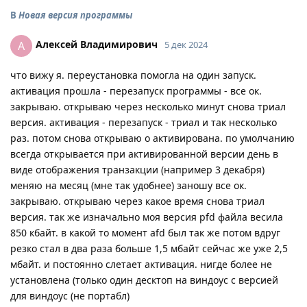
В
Новая версия программы
Алексей Владимирович
А
5 дек 2024
что вижу я. переустановка помогла на один запуск.
активация прошла - перезапуск программы - все ок.
закрываю. открываю через несколько минут снова триал
версия. активация - перезапуск - триал и так несколько
раз. потом снова открываю о активирована. по умолчанию
всегда открывается при активированной версии день в
виде отображения транзакции (например 3 декабря)
меняю на месяц (мне так удобнее) заношу все ок.
закрываю. открываю через какое время снова триал
версия. так же изначально моя версия pfd файла весила
850 кбайт. в какой то момент afd был так же потом вдруг
резко стал в два раза больше 1,5 мбайт сейчас же уже 2,5
мбайт. и постоянно слетает активация. нигде более не
установлена (только один десктоп на виндоус с версией
для виндоус (не портабл)