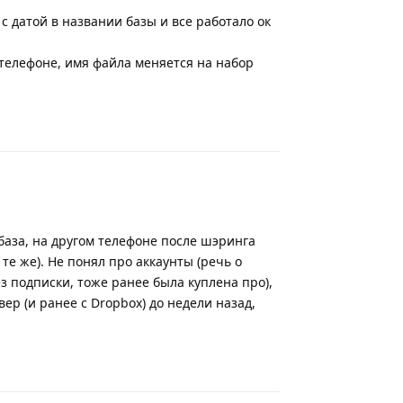
с датой в названии базы и все работало ок
 телефоне, имя файла меняется на набор
Ответить
база, на другом телефоне после шэринга
е же). Не понял про аккаунты (речь о
ез подписки, тоже ранее была куплена про),
ер (и ранее с Dropbox) до недели назад,
Ответить