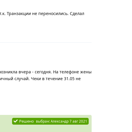
 т.к. Транзакции не переносились. Сделал
Ответить
озникла вчера - сегодня. На телефоне жены
ичный случай. Чеки в течение 31.05 не
Ответить
Решено
выбран:
Александр
7 авг 2021