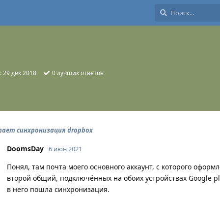
:
29 дек 2018
0
лучших ответов
тает синхронизация dropbox
DoomsDay
6 июн 2021
Понял, там почта моего основного аккаунт, с которого оформ
второй общий, подключённых на обоих устройствах Google pla
в него пошла синхронизация.