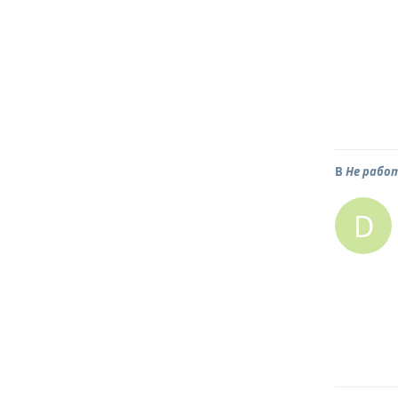
В
Не рабо
D