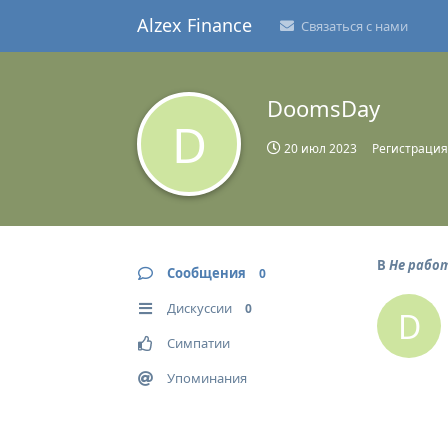
Alzex Finance
Связаться с нами
DoomsDay
D
20 июл 2023
Регистрация
В
Не рабо
Сообщения
0
Дискуссии
0
D
Симпатии
Упоминания