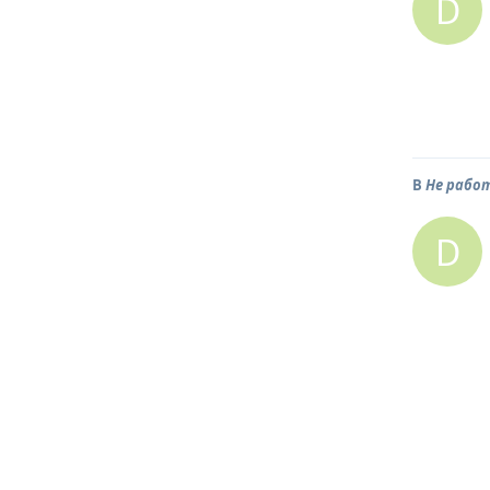
D
В
Не рабо
D