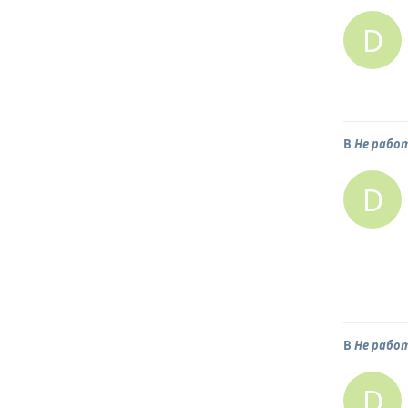
D
В
Не рабо
D
В
Не рабо
D