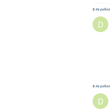
В
Не рабо
D
В
Не рабо
D