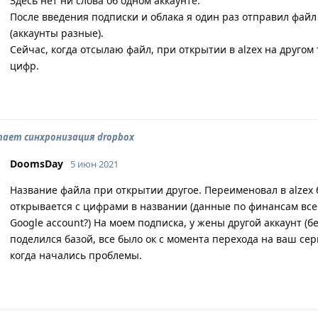
Здесь нет ни слова об одном аккаунте.
После введения подписки и облака я один раз отправил файл 
(аккаунты разные).
Сейчас, когда отсылаю файл, при открытии в alzex на другом
цифр.
тает синхронизация dropbox
DoomsDay
5 июн 2021
Название файла при открытии другое. Переименовал в alzex 
открывается с цифрами в названии (данные по финансам все т
Google account?) На моем подписка, у жены другой аккаунт (б
поделился базой, все было ок с момента перехода на ваш серв
когда начались проблемы.