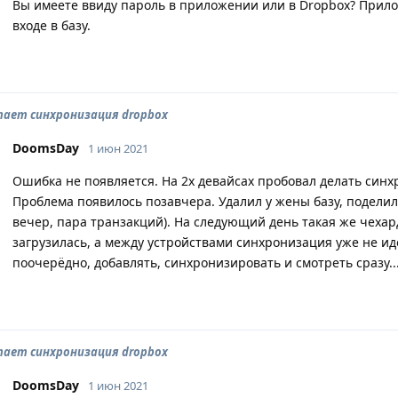
Вы имеете ввиду пароль в приложении или в Dropbox? Прил
входе в базу.
тает синхронизация dropbox
DoomsDay
1 июн 2021
Ошибка не появляется. На 2х девайсах пробовал делать син
Проблема появилось позавчера. Удалил у жены базу, поделил
вечер, пара транзакций). На следующий день такая же чехар
загрузилась, а между устройствами синхронизация уже не идё
поочерёдно, добавлять, синхронизировать и смотреть сразу..
тает синхронизация dropbox
DoomsDay
1 июн 2021