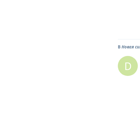
В
Новая с
D