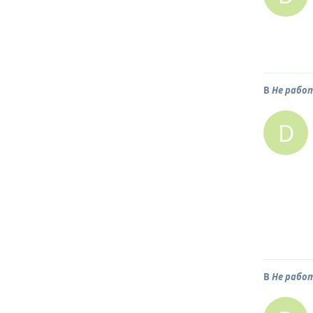
В
Не рабо
D
В
Не рабо