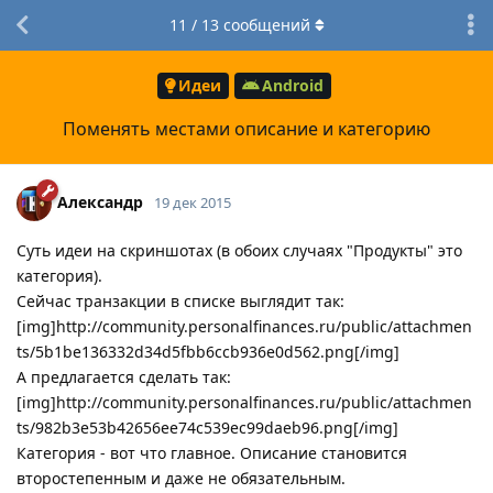
11
/
13
сообщений
Идеи
Android
Поменять местами описание и категорию
Александр
19 дек 2015
Суть идеи на скриншотах (в обоих случаях "Продукты" это
категория).
Сейчас транзакции в списке выглядит так:
[img]http://community.personalfinances.ru/public/attachmen
ts/5b1be136332d34d5fbb6ccb936e0d562.png[/img]
А предлагается сделать так:
[img]http://community.personalfinances.ru/public/attachmen
ts/982b3e53b42656ee74c539ec99daeb96.png[/img]
Категория - вот что главное. Описание становится
второстепенным и даже не обязательным.