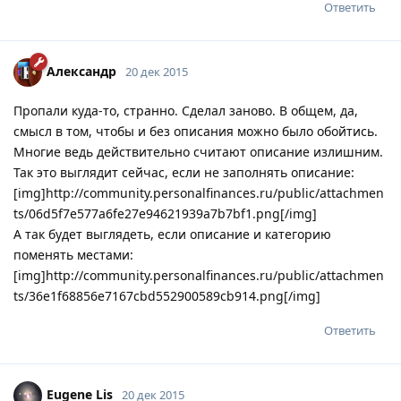
Ответить
Александр
20 дек 2015
Пропали куда-то, странно. Сделал заново. В общем, да,
смысл в том, чтобы и без описания можно было обойтись.
Многие ведь действительно считают описание излишним.
Так это выглядит сейчас, если не заполнять описание:
[img]http://community.personalfinances.ru/public/attachmen
ts/06d5f7e577a6fe27e94621939a7b7bf1.png[/img]
А так будет выглядеть, если описание и категорию
поменять местами:
[img]http://community.personalfinances.ru/public/attachmen
ts/36e1f68856e7167cbd552900589cb914.png[/img]
Ответить
Eugene Lis
20 дек 2015