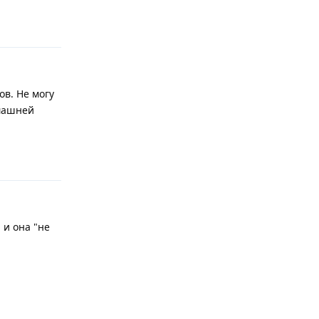
Ответить
в. Не могу
омашней
Ответить
 и она "не