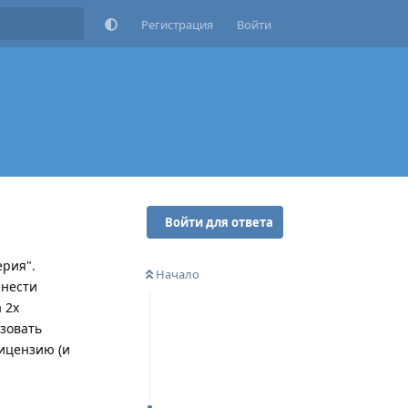
Регистрация
Войти
Войти для ответа
ерия".
Начало
енести
 2х
ьзовать
лицензию (и
Ответить