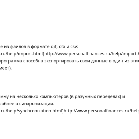
из файлов в формате qif, ofx и csv:
.ru/help/import.html]http://www.personalfinances.ru/help/import.h
рограмма способна экспортировать свои данные в один из эти
меет).
амму на несколько компьютеров (в разумных переделах) и
робнее о синхронизации:
.ru/help/synchronization.html]http://www.personalfinances.ru/hel