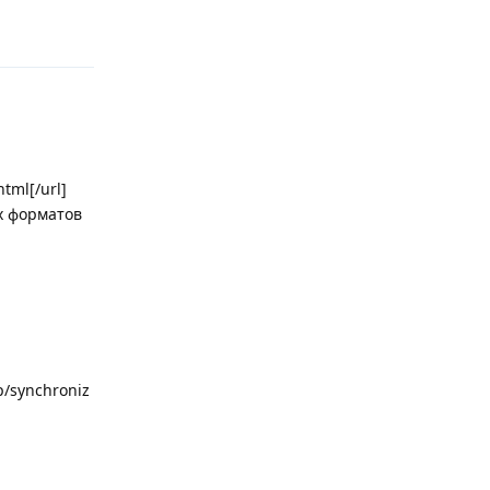
Ответить
tml[/url]
х форматов
p/synchroniz
Ответить