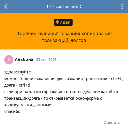
1
/
2
сообщений
Идеи
'Горячие клавиши' создания-копирования
транзакций, долгов
Альбина
А
23 ноя 2013
здравствуйте
можно 'Горячие клавиши' для создания транзакции - ctrl+t ,
долга - ctrl+d
если при нажатии гор.клавиш стоит выделение какой-то
транзакции/долга - то открывается окно-форма с
копируемыми данными.
спасибо
Ответить