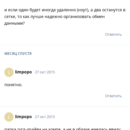
и если один будет иногда удаленно (ноут), а два останутся в
сетке, то как лучше надежно организовать обмен
данными?
Ответить
МЕСЯЦ
СПУСТЯ
limpopo
L
27 окт 2015
понятно.
Ответить
limpopo
L
27 окт 2015
папка гугл-драйва на компе, а не в облаке имелась ввиду.