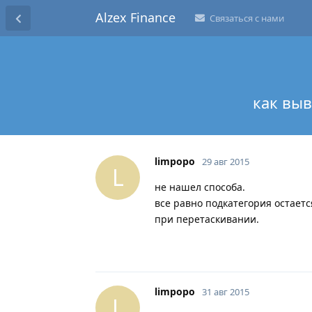
Alzex Finance
Связаться с нами
как выв
limpopo
29 авг 2015
L
не нашел способа.
все равно подкатегория остаетс
при перетаскивании.
limpopo
31 авг 2015
L