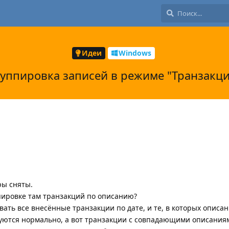
Идеи
Windows
уппировка записей в режиме "Транзакц
ры сняты.
пировке там транзакций по описанию?
ать все внесённые транзакции по дате, и те, в которых описа
руются нормально, а вот транзакции с совпадающими описания