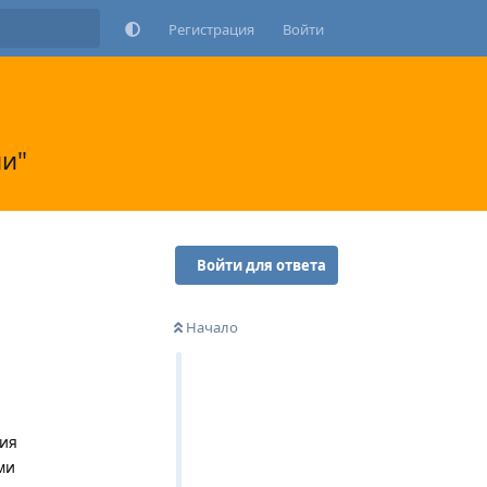
Регистрация
Войти
ии"
Войти для ответа
Начало
ния
ми