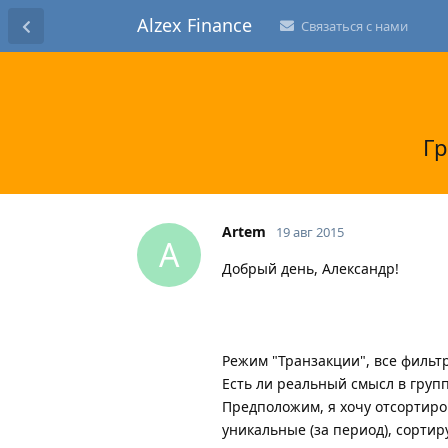
Alzex Finance
Связаться с нами
Гр
Artem
19 авг 2015
A
Добрый день, Александр!
Режим "Транзакции", все фильт
Есть ли реальный смысл в груп
Предположим, я хочу отсортиров
уникальные (за период), сорти